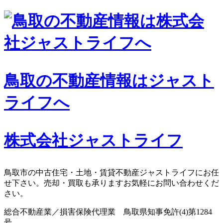
コ
ン
テ
ン
ツ
へ
鳥取の不動産情報はジャスト
ス
キ
ライフへ
ッ
プ
株式会社ジャストライフ
鳥取市の中古住宅・土地・賃貸不動産ジャストライフにお任
せ下さい。売却・買取も承りますお気軽にお問い合わせくだ
さい。
総合不動産業／損害保険代理業 鳥取県知事免許(4)第1284
号