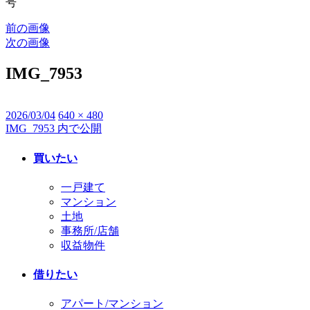
号
前の画像
次の画像
IMG_7953
投
2026/03/04
フ
640 × 480
IMG_7953
内で公開
投
稿
ル
日:
サ
稿
買いたい
イ
ナ
ズ
一戸建て
ビ
マンション
土地
ゲ
事務所/店舗
ー
収益物件
シ
借りたい
ョ
アパート/マンション
ン