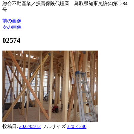
総合不動産業／損害保険代理業 鳥取県知事免許(4)第1284
号
前の画像
次の画像
02574
投稿日:
2022/04/12
フルサイズ
320 × 240