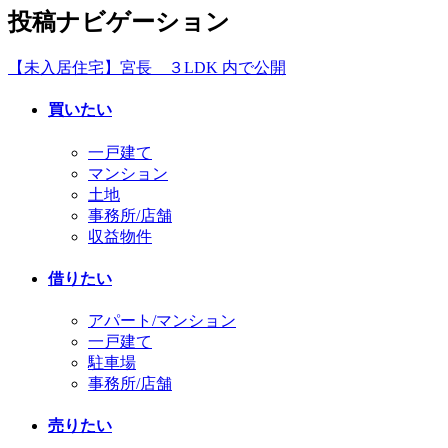
投稿ナビゲーション
【未入居住宅】宮長 ３LDK
内で公開
買いたい
一戸建て
マンション
土地
事務所/店舗
収益物件
借りたい
アパート/マンション
一戸建て
駐車場
事務所/店舗
売りたい