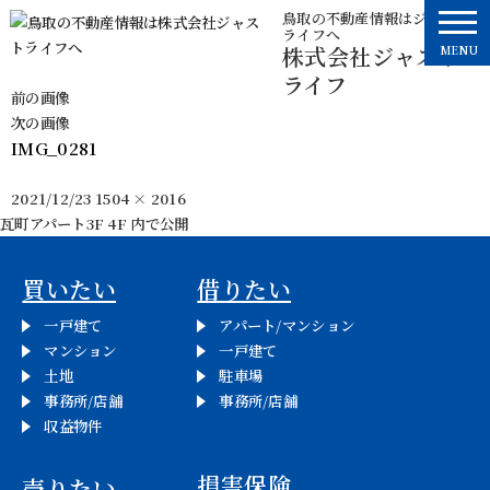
コ
鳥取の不動産情報はジャスト
ライフへ
ン
株式会社ジャスト
MENU
テ
ライフ
ン
前の画像
ツ
次の画像
へ
IMG_0281
ス
キ
投
フ
2021/12/23
1504 × 2016
ッ
稿
ル
瓦町アパート3F 4F
内で公開
投
プ
日:
サ
イ
稿
買いたい
借りたい
ズ
ナ
一戸建て
アパート/マンション
マンション
一戸建て
ビ
土地
駐車場
事務所/店舗
事務所/店舗
ゲ
収益物件
ー
損害保険
売りたい