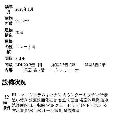
築年
2026年1月
月
建物
99.37m²
面積
建物
木造
構造
屋根
の種
スレート葺
類
間取
3LDK
間取
LDK20.3畳 1階 洋室7.5畳 2階 洋室5畳 2階
内容
洋室5畳 2階 タタミコーナー
設備状況
IHコンロ
システムキッチン
カウンターキッチン
給湯
設
追い焚き
洗髪洗面化粧台
独立洗面台
浴室乾燥機
温水
備・
洗浄便座
床下収納
W.INクローゼット
TVドアホン
公
条件
営水道
排水下水
オール電化
耐震構造