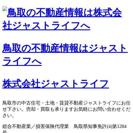
コ
ン
テ
ン
ツ
へ
鳥取の不動産情報はジャスト
ス
キ
ライフへ
ッ
プ
株式会社ジャストライフ
鳥取市の中古住宅・土地・賃貸不動産ジャストライフにお任
せ下さい。売却・買取も承りますお気軽にお問い合わせくだ
さい。
総合不動産業／損害保険代理業 鳥取県知事免許(4)第1284
号