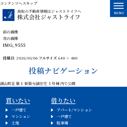
コンテンツへスキップ
鳥取の不動産情報はジャストライフへ
MENU
株式会社ジャストライフ
前の画像
次の画像
IMG_9555
投稿日:
2026/03/06
フルサイズ
640 × 480
投稿ナビゲーション
湖山町北 第１ 新築分譲住宅 １号棟
内で公開
買いたい
借りたい
一戸建て
アパート/マンション
マンション
一戸建て
土地
駐車場