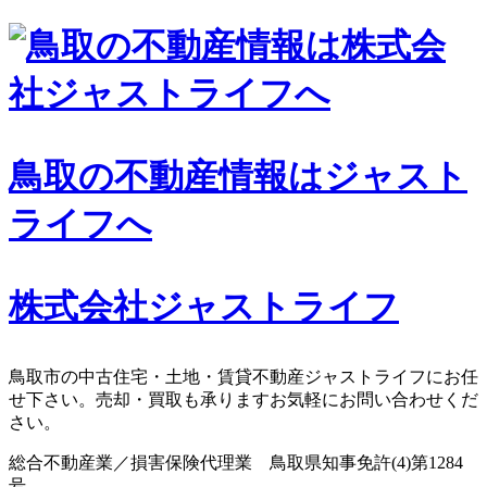
コ
ン
テ
ン
ツ
へ
鳥取の不動産情報はジャスト
ス
キ
ライフへ
ッ
プ
株式会社ジャストライフ
鳥取市の中古住宅・土地・賃貸不動産ジャストライフにお任
せ下さい。売却・買取も承りますお気軽にお問い合わせくだ
さい。
総合不動産業／損害保険代理業 鳥取県知事免許(4)第1284
号