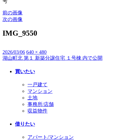
号
前の画像
次の画像
IMG_9550
投
2026/03/06
フ
640 × 480
湖山町北 第１ 新築分譲住宅 １号棟
内で公開
投
稿
ル
日:
サ
稿
買いたい
イ
ナ
ズ
一戸建て
ビ
マンション
土地
ゲ
事務所/店舗
ー
収益物件
シ
借りたい
ョ
アパート/マンション
ン