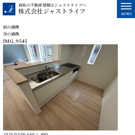
コ
鳥取の不動産情報はジャストライフへ
株式会社ジャストライフ
ン
MENU
テ
ン
前の画像
ツ
次の画像
へ
IMG_9545
ス
キ
ッ
プ
投
フ
2026/03/06
640 × 480