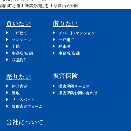
稿
ル
湖山町北 第１ 新築分譲住宅 １号棟
内で公開
投
日:
サ
イ
稿
買いたい
借りたい
ズ
ナ
一戸建て
アパート/マンション
マンション
一戸建て
ビ
土地
駐車場
事務所/店舗
事務所/店舗
ゲ
収益物件
ー
損害保険
売りたい
シ
仲介査定
損害保険サービス
ョ
買取
損害保険お問い合わせ
リースバック
ン
買取査定フォーム
当社について