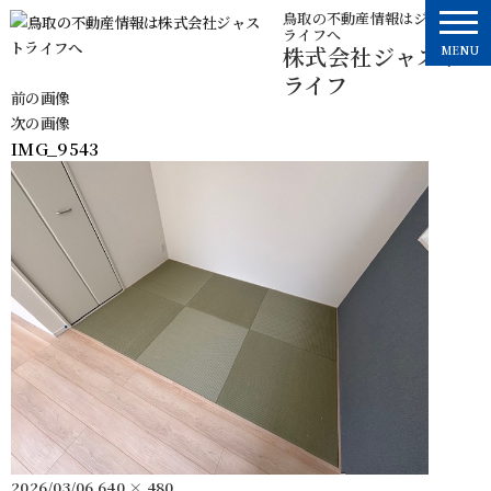
コ
鳥取の不動産情報はジャスト
ライフへ
ン
株式会社ジャスト
MENU
テ
ライフ
ン
前の画像
ツ
次の画像
へ
IMG_9543
ス
キ
ッ
プ
投
フ
2026/03/06
640 × 480