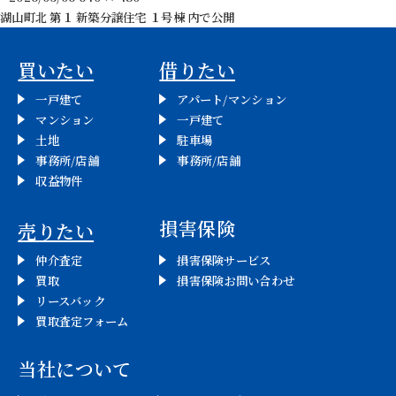
稿
ル
湖山町北 第１ 新築分譲住宅 １号棟
内で公開
投
日:
サ
イ
稿
買いたい
借りたい
ズ
ナ
一戸建て
アパート/マンション
マンション
一戸建て
ビ
土地
駐車場
事務所/店舗
事務所/店舗
ゲ
収益物件
ー
損害保険
売りたい
シ
仲介査定
損害保険サービス
ョ
買取
損害保険お問い合わせ
リースバック
ン
買取査定フォーム
当社について