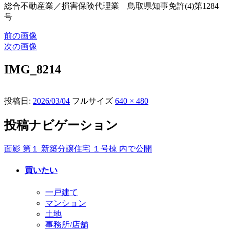
総合不動産業／損害保険代理業 鳥取県知事免許(4)第1284
号
前の画像
次の画像
IMG_8214
投稿日:
2026/03/04
フルサイズ
640 × 480
投稿ナビゲーション
面影 第１ 新築分譲住宅 １号棟
内で公開
買いたい
一戸建て
マンション
土地
事務所/店舗