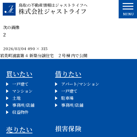
コ
鳥取の不動産情報はジャストライフへ
株式会社ジャストライフ
ン
MENU
テ
ン
次の画像
ツ
2
へ
ス
投
フ
2026/03/04
490 × 315
キ
稿
ル
岩美町浦富第４ 新築分譲住宅 ２号棟
内で公開
投
ッ
日:
サ
プ
イ
稿
買いたい
借りたい
ズ
ナ
一戸建て
アパート/マンション
マンション
一戸建て
ビ
土地
駐車場
事務所/店舗
事務所/店舗
ゲ
収益物件
ー
損害保険
売りたい
シ