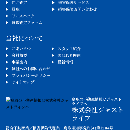
仲介査定
損害保険サービス
ョ
買取
損害保険お問い合わせ
リースバック
ン
買取査定フォーム
当社について
ごあいさつ
スタッフ紹介
会社概要
選ばれる理由
事業案内
最新情報
弊社へのお問い合わせ
プライバシーポリシー
サイトマップ
鳥取の不動産情報はジャスト
ライフへ
株式会社ジャスト
ライフ
総合不動産業／損害保険代理業 鳥取県知事免許(4)第1284号