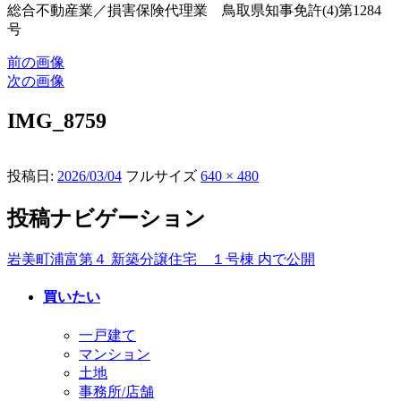
総合不動産業／損害保険代理業 鳥取県知事免許(4)第1284
号
前の画像
次の画像
IMG_8759
投稿日:
2026/03/04
フルサイズ
640 × 480
投稿ナビゲーション
岩美町浦富第４ 新築分譲住宅 １号棟
内で公開
買いたい
一戸建て
マンション
土地
事務所/店舗