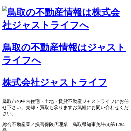
コ
ン
テ
ン
ツ
へ
鳥取の不動産情報はジャスト
ス
キ
ライフへ
ッ
プ
株式会社ジャストライフ
鳥取市の中古住宅・土地・賃貸不動産ジャストライフにお任
せ下さい。売却・買取も承りますお気軽にお問い合わせくだ
さい。
総合不動産業／損害保険代理業 鳥取県知事免許(4)第1284
号