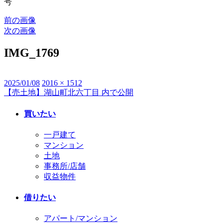
号
前の画像
次の画像
IMG_1769
投
2025/01/08
フ
2016 × 1512
【売土地】湖山町北六丁目
内で公開
投
稿
ル
日:
サ
稿
買いたい
イ
ナ
ズ
一戸建て
ビ
マンション
土地
ゲ
事務所/店舗
ー
収益物件
シ
借りたい
ョ
アパート/マンション
ン