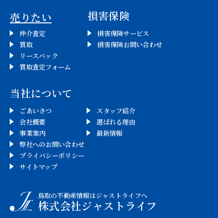
ー
損害保険
売りたい
シ
仲介査定
損害保険サービス
ョ
買取
損害保険お問い合わせ
リースバック
ン
買取査定フォーム
当社について
ごあいさつ
スタッフ紹介
会社概要
選ばれる理由
事業案内
最新情報
弊社へのお問い合わせ
プライバシーポリシー
サイトマップ
鳥取の不動産情報はジャストライフへ
株式会社ジャストライフ