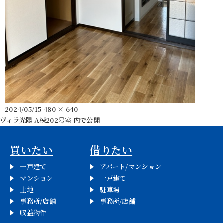
投
フ
2024/05/15
480 × 640
稿
ル
ヴィラ光陽 A棟202号室
内で公開
投
日:
サ
イ
稿
買いたい
借りたい
ズ
ナ
一戸建て
アパート/マンション
マンション
一戸建て
ビ
土地
駐車場
事務所/店舗
事務所/店舗
ゲ
収益物件