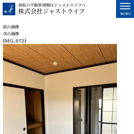
コ
鳥取の不動産情報はジャストライフへ
株式会社ジャストライフ
ン
MENU
テ
ン
前の画像
ツ
次の画像
へ
IMG_0721
ス
キ
ッ
プ