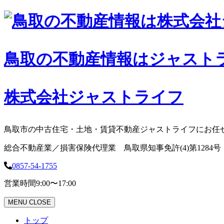
コ
ン
テ
ン
鳥取の不動産情報はジャスト
ツ
へ
ス
キ
株式会社ジャストライフ
ッ
プ
鳥取市の中古住宅・土地・賃貸不動産ジャストライフにお任
総合不動産業／損害保険代理業 鳥取県知事免許(4)第1284号
0857-54-1755
営業時間
9:00〜17:00
MENU
CLOSE
トップ