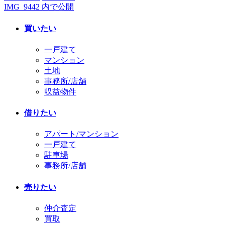
IMG_9442
内で公開
投
稿
ル
日:
サ
稿
買いたい
イ
ナ
ズ
一戸建て
ビ
マンション
土地
ゲ
事務所/店舗
ー
収益物件
シ
借りたい
ョ
アパート/マンション
ン
一戸建て
駐車場
事務所/店舗
売りたい
仲介査定
買取