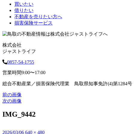
買いたい
借りたい
不動産を売りたい方へ
損害保険サービス
株式会社
ジャストライフ
0857-54-1755
営業時間
9:00〜17:00
総合不動産業／損害保険代理業 鳥取県知事免許(4)第1284号
前の画像
次の画像
IMG_9442
投
2026/03/06
フ
640 × 480