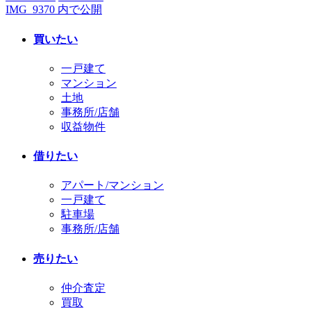
IMG_9370
内で公開
投
稿
ル
日:
サ
稿
買いたい
イ
ナ
ズ
一戸建て
ビ
マンション
土地
ゲ
事務所/店舗
ー
収益物件
シ
借りたい
ョ
アパート/マンション
ン
一戸建て
駐車場
事務所/店舗
売りたい
仲介査定
買取