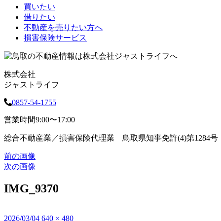
買いたい
借りたい
不動産を売りたい方へ
損害保険サービス
株式会社
ジャストライフ
0857-54-1755
営業時間
9:00〜17:00
総合不動産業／損害保険代理業 鳥取県知事免許(4)第1284号
前の画像
次の画像
IMG_9370
投
2026/03/04
フ
640 × 480