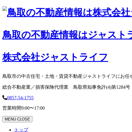
コ
ン
テ
ン
鳥取の不動産情報はジャスト
ツ
へ
ス
キ
株式会社ジャストライフ
ッ
プ
鳥取市の中古住宅・土地・賃貸不動産ジャストライフにお任
総合不動産業／損害保険代理業 鳥取県知事免許(4)第1284号
0857-54-1755
営業時間
9:00〜17:00
MENU
CLOSE
トップ