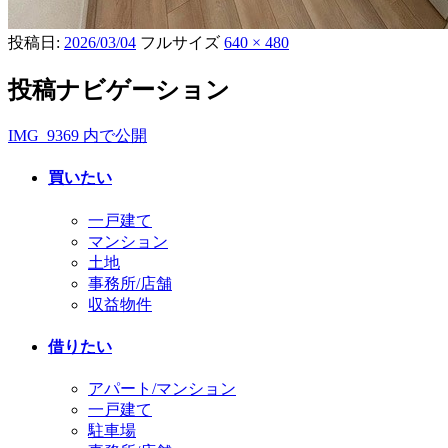
投稿日:
2026/03/04
フルサイズ
640 × 480
投稿ナビゲーション
IMG_9369
内で公開
買いたい
一戸建て
マンション
土地
事務所/店舗
収益物件
借りたい
アパート/マンション
一戸建て
駐車場