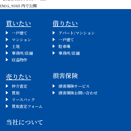
稿
ル
IMG_9365
内で公開
投
日:
サ
イ
稿
買いたい
借りたい
ズ
ナ
一戸建て
アパート/マンション
マンション
一戸建て
ビ
土地
駐車場
事務所/店舗
事務所/店舗
ゲ
収益物件
ー
損害保険
売りたい
シ
仲介査定
損害保険サービス
ョ
買取
損害保険お問い合わせ
リースバック
ン
買取査定フォーム
当社について