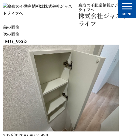
コ
鳥取の不動産情報はジャスト
ライフへ
ン
株式会社ジャスト
MENU
テ
ライフ
ン
前の画像
ツ
次の画像
へ
IMG_9365
ス
キ
ッ
プ
投
フ
2026/03/04
640 × 480