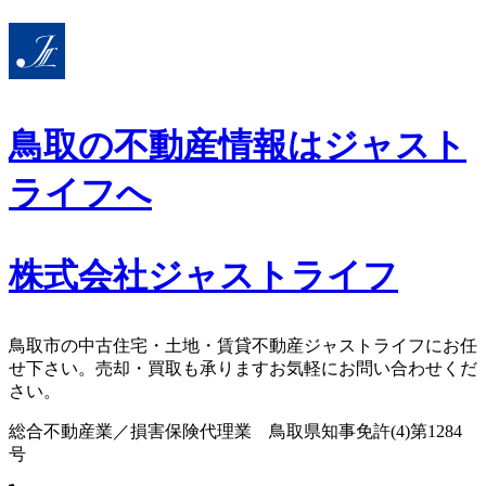
コ
ン
テ
ン
ツ
鳥取の不動産情報はジャスト
へ
ス
ライフへ
キ
ッ
プ
株式会社ジャストライフ
鳥取市の中古住宅・土地・賃貸不動産ジャストライフにお任
せ下さい。売却・買取も承りますお気軽にお問い合わせくだ
さい。
総合不動産業／損害保険代理業 鳥取県知事免許(4)第1284
号