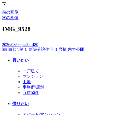
号
前の画像
次の画像
IMG_9528
投
2026/03/06
フ
640 × 480
湖山町北 第１ 新築分譲住宅 １号棟
内で公開
投
稿
ル
日:
サ
稿
買いたい
イ
ナ
ズ
一戸建て
ビ
マンション
土地
ゲ
事務所/店舗
ー
収益物件
シ
借りたい
ョ
アパート/マンション