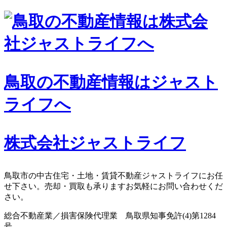
コ
ン
テ
ン
ツ
へ
鳥取の不動産情報はジャスト
ス
キ
ライフへ
ッ
プ
株式会社ジャストライフ
鳥取市の中古住宅・土地・賃貸不動産ジャストライフにお任
せ下さい。売却・買取も承りますお気軽にお問い合わせくだ
さい。
総合不動産業／損害保険代理業 鳥取県知事免許(4)第1284
号