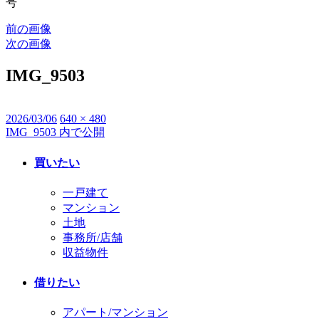
号
前の画像
次の画像
IMG_9503
投
2026/03/06
フ
640 × 480
IMG_9503
内で公開
投
稿
ル
日:
サ
稿
買いたい
イ
ナ
ズ
一戸建て
ビ
マンション
土地
ゲ
事務所/店舗
ー
収益物件
シ
借りたい
ョ
アパート/マンション
ン