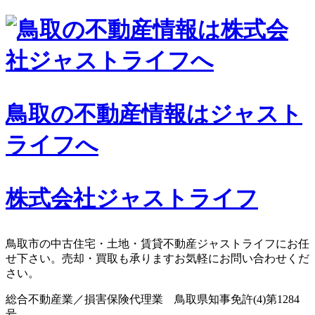
コ
ン
テ
ン
ツ
へ
鳥取の不動産情報はジャスト
ス
キ
ライフへ
ッ
プ
株式会社ジャストライフ
鳥取市の中古住宅・土地・賃貸不動産ジャストライフにお任
せ下さい。売却・買取も承りますお気軽にお問い合わせくだ
さい。
総合不動産業／損害保険代理業 鳥取県知事免許(4)第1284
号