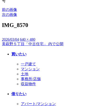
号
前の画像
次の画像
IMG_8570
投
2026/03/04
フ
640 × 480
美萩野５丁目「中古住宅」
内で公開
投
稿
ル
日:
サ
稿
買いたい
イ
ナ
ズ
一戸建て
ビ
マンション
土地
ゲ
事務所/店舗
ー
収益物件
シ
借りたい
ョ
アパート/マンション
ン