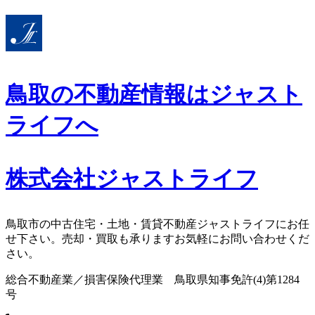
コ
ン
テ
ン
ツ
鳥取の不動産情報はジャスト
へ
ス
ライフへ
キ
ッ
プ
株式会社ジャストライフ
鳥取市の中古住宅・土地・賃貸不動産ジャストライフにお任
せ下さい。売却・買取も承りますお気軽にお問い合わせくだ
さい。
総合不動産業／損害保険代理業 鳥取県知事免許(4)第1284
号