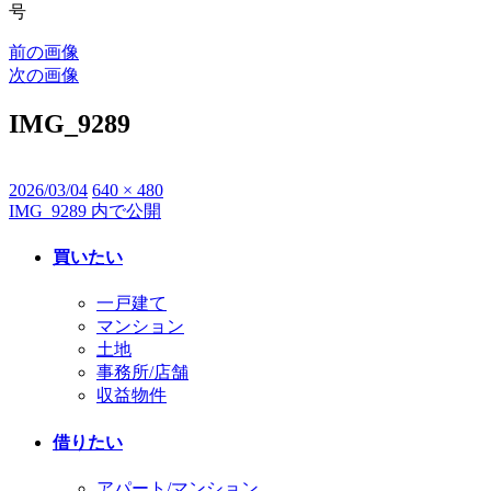
号
前の画像
次の画像
IMG_9289
投
2026/03/04
フ
640 × 480
IMG_9289
内で公開
投
稿
ル
日:
サ
稿
買いたい
イ
ナ
ズ
一戸建て
ビ
マンション
土地
ゲ
事務所/店舗
ー
収益物件
シ
借りたい
ョ
アパート/マンション