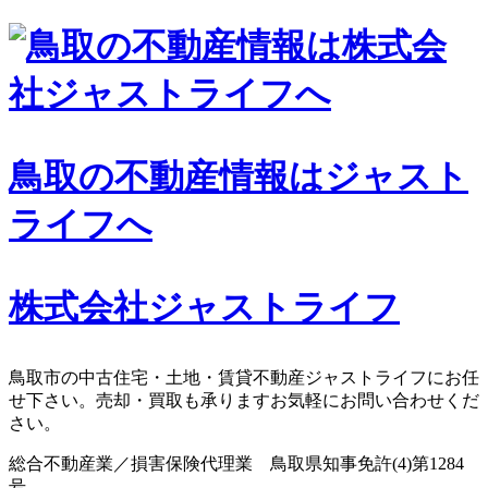
コ
ン
テ
ン
ツ
へ
鳥取の不動産情報はジャスト
ス
キ
ライフへ
ッ
プ
株式会社ジャストライフ
鳥取市の中古住宅・土地・賃貸不動産ジャストライフにお任
せ下さい。売却・買取も承りますお気軽にお問い合わせくだ
さい。
総合不動産業／損害保険代理業 鳥取県知事免許(4)第1284
号