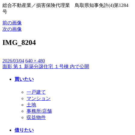
総合不動産業／損害保険代理業 鳥取県知事免許(4)第1284
号
前の画像
次の画像
IMG_8204
投
2026/03/04
フ
640 × 480
面影 第１ 新築分譲住宅 １号棟
内で公開
投
稿
ル
日:
サ
稿
買いたい
イ
ナ
ズ
一戸建て
ビ
マンション
土地
ゲ
事務所/店舗
ー
収益物件
シ
借りたい