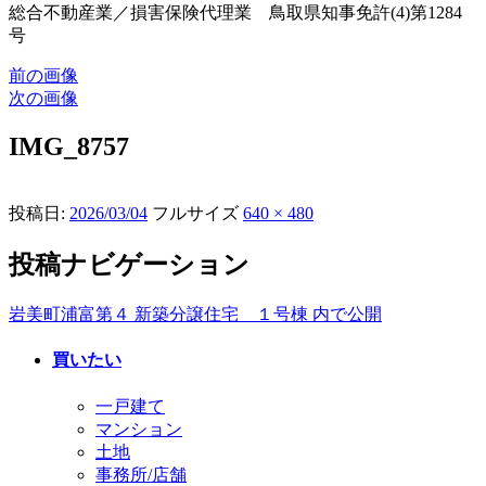
総合不動産業／損害保険代理業 鳥取県知事免許(4)第1284
号
前の画像
次の画像
IMG_8757
投稿日:
2026/03/04
フルサイズ
640 × 480
投稿ナビゲーション
岩美町浦富第４ 新築分譲住宅 １号棟
内で公開
買いたい
一戸建て
マンション
土地
事務所/店舗