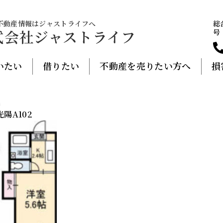
不動産情報はジャストライフへ
総
式会社ジャストライフ
号
いたい
借りたい
不動産を売りたい方へ
損
像
陽A102