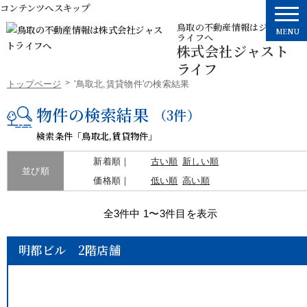
コンテンツへスキップ
鳥取の不動産情報はジャスト
MENU
ライフへ
株式会社ジャスト
ライフ
トップページ
'鳥取北,賃貸物件'の検索結果
物件の検索結果
（3件）
検索条件「
鳥取北,賃貸物件
」
新着順
古い順
新しい順
並び順
価格順
低い順
高い順
全3件中 1〜3件目を表示
明都ビル 2階店舗